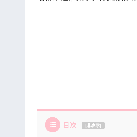
目次
[
非表示
]