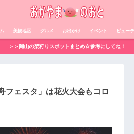
ム
美観地区
グルメ
お出かけ
イベント
ビュー
＞＞岡山の梨狩りスポットまとめ☆参考にしてね！
雪舟フェスタ」は花火大会もコロ