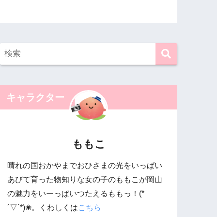
キャラクター
ももこ
晴れの国おかやまでおひさまの光をいっぱい
あびて育った物知りな女の子のももこが岡山
の魅力をいーっぱいつたえるももっ！(*
´▽`*)❀。くわしくは
こちら