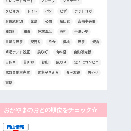
クレジットカード
クレープ
ジェラート
タピオカ
トイレ
パン
ピザ
ホットヨガ
倉敷駅周辺
児島
公園
勝田郡
吉備中央町
和気町
和食
家族風呂
寿司
手洗い場
日帰り温泉
梨狩り
洋食
津山
温泉
焼肉
簡易テント設置
美咲町
肉料理
自動販売機
自転車
苫田郡
蒜山
虫取り
近くにコンビニ
電気自動車充電
電車が見える
食べ放題
餌やり
高級
おかやまのおとの順位をチェック☆