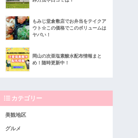
もみじ堂倉敷店でお弁当をテイクア
ウト☆この価格でこのボリュームは
ヤバい！
岡山の次亜塩素酸水配布情報まと
め！随時更新中！
カテゴリー
美観地区
グルメ