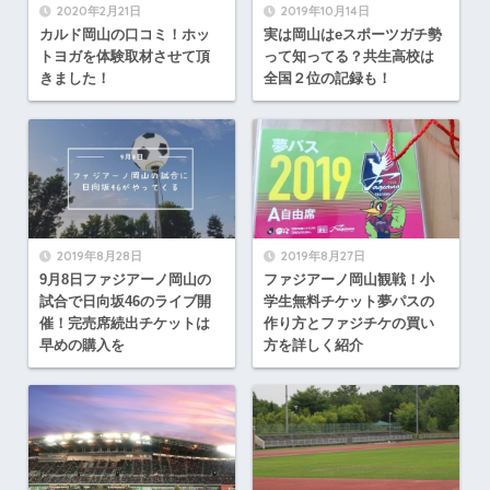
2020年2月21日
2019年10月14日
カルド岡山の口コミ！ホッ
実は岡山はeスポーツガチ勢
トヨガを体験取材させて頂
って知ってる？共生高校は
きました！
全国２位の記録も！
2019年8月28日
2019年8月27日
9月8日ファジアーノ岡山の
ファジアーノ岡山観戦！小
試合で日向坂46のライブ開
学生無料チケット夢パスの
催！完売席続出チケットは
作り方とファジチケの買い
早めの購入を
方を詳しく紹介