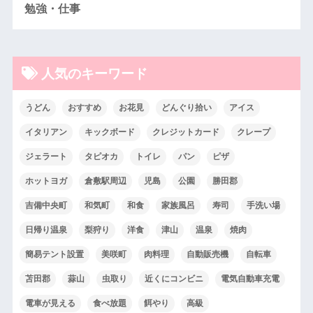
勉強・仕事
人気のキーワード
うどん
おすすめ
お花見
どんぐり拾い
アイス
イタリアン
キックボード
クレジットカード
クレープ
ジェラート
タピオカ
トイレ
パン
ピザ
ホットヨガ
倉敷駅周辺
児島
公園
勝田郡
吉備中央町
和気町
和食
家族風呂
寿司
手洗い場
日帰り温泉
梨狩り
洋食
津山
温泉
焼肉
簡易テント設置
美咲町
肉料理
自動販売機
自転車
苫田郡
蒜山
虫取り
近くにコンビニ
電気自動車充電
電車が見える
食べ放題
餌やり
高級