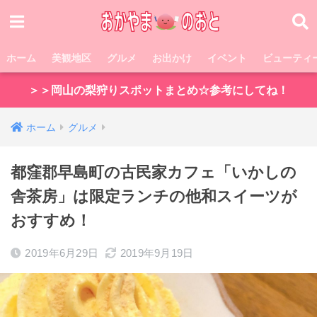
ホーム
美観地区
グルメ
お出かけ
イベント
ビューティ
＞＞岡山の梨狩りスポットまとめ☆参考にしてね！
ホーム
グルメ
都窪郡早島町の古民家カフェ「いかしの
舎茶房」は限定ランチの他和スイーツが
おすすめ！
2019年6月29日
2019年9月19日