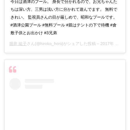
今日は酒津のプール。 身長で分かれるので、お兄ちゃんた
ちは深い方、三男は浅い方に分かれて遊んでます。 無料で
きれい。 監視員さんの目が厳しめで、昭和なプールです。
#酒津公園プール #無料プール #親はテントの下で待機 #倉
敷子供とお出かけ #3兄弟
堀井 紘子
さん(@hiroko_horii)がシェアした投稿 –
2017年 8月月18日午後6時29分PDT