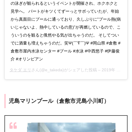
の泳ぎが観られるというイベントが開催され、ホクホクと
見学へ。 パートがキツくてずーっとサボっていたが、年始
から真面目にプールに通っており、久しぶりに“プール熱(病
いじゃないよ、熱中しているの意)”が再燃しているので、こ
ういうのを観ると俄然やる気が出ちゃうのだ。 そしてつい
でに酒量も増えちゃうのだ。笑Ψ(￣∇￣)Ψ #岡山県 #倉敷 #
倉敷市屋内水泳センター #プール #水泳 #中西悠子 #伊藤俊
介 #オリンピアン
タケダ エリ
さん(@e_takeda)がシェアした投稿 –
2019年 3月月16日午後11時58分PDT
児島マリンプール（倉敷市児島小川町）