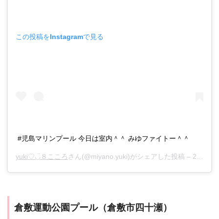
この投稿をInstagramで見る
#児島マリンプール 今日は室内＾＾ みゆファイトー＾＾
yuki♡◡̈８こころ
さん(@miyano.yuki)がシェアした投稿 –
2018年10月月20日午後6時26分PDT
倉敷運動公園プール（倉敷市四十瀬）