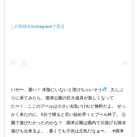
この投稿をInstagramで見る
いや〜、暑い！ 木陰にいないと溶けちゃいそう
. 久しぶ
りに来てみたら、酒津公園の巨大遊具が新しくなって
た〜！ . ここのプールは小さい&浅いけれど無料だよ。 せっ
かく来たのに、5分で帰ると言い始め早々とプール終了。 公
園で遊びたかったのかな？ . 酒津公園は園内で川遊びも噴水
遊びも出来るよ。 . 暑くても子供は元気だなぁ〜。 . #酒津