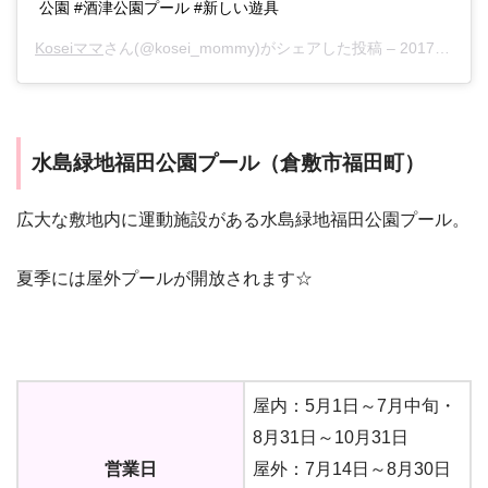
公園 #酒津公園プール #新しい遊具
Koseiママ
さん(@kosei_mommy)がシェアした投稿 –
2017年 8月月22日午後7時24分PDT
水島緑地福田公園プール（倉敷市福田町）
広大な敷地内に運動施設がある水島緑地福田公園プール。
夏季には屋外プールが開放されます☆
屋内：5月1日～7月中旬・
8月31日～10月31日
営業日
屋外：7月14日～8月30日