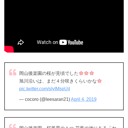
岡山後楽園の桜が見頃でした
旭川沿いは、まだ４分咲きくらいかな
pic.twitter.com/sIyIMspUiI
— cocoro (@leesaran21)
April 4, 2019