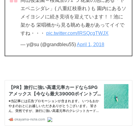
岡山後楽園～桜風景の１つ 花葉の池にある「ヤ
エベニシダレ」( 八重紅枝垂れ ) も 園内にあるソ
メイヨシノに続き見頃を迎えています！！池に
架かる 栄唱橋から見る眺めも趣があってイイで
すね・・・
pic.twitter.com/lRSQcgTWJX
— y@su (@grandbleu55)
April 1, 2018