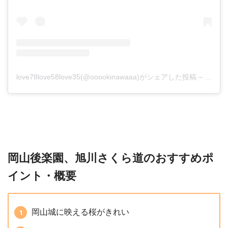
love78love58love35(@ooookinawaaa)がシェアした投稿
–
2019
岡山後楽園、旭川さくら道のおすすめポ
イント・概要
岡山城に映える桜がきれい