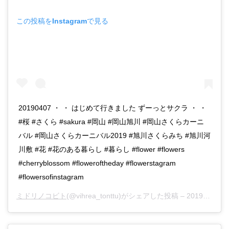
この投稿をInstagramで見る
20190407 ・ ・ はじめて行きました ずーっとサクラ ・ ・
#桜 #さくら #sakura #岡山 #岡山旭川 #岡山さくらカーニ
バル #岡山さくらカーニバル2019 #旭川さくらみち #旭川河
川敷 #花 #花のある暮らし #暮らし #flower #flowers
#cherryblossom #floweroftheday #flowerstagram
#flowersofinstagram
ミドリノコビト
(@vihrea_tonttu)がシェアした投稿 –
2019年 4月月7日午前12時51分PDT