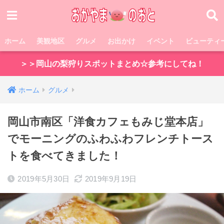
ホーム
美観地区
グルメ
お出かけ
イベント
ビューティ
＞＞岡山の梨狩りスポットまとめ☆参考にしてね！
ホーム
グルメ
岡山市南区「洋食カフェもみじ堂本店」
でモーニングのふわふわフレンチトース
トを食べてきました！
2019年5月30日
2019年9月19日