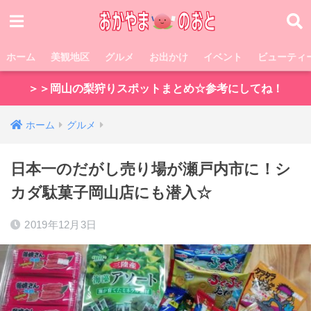
ホーム
美観地区
グルメ
お出かけ
イベント
ビューティ
＞＞岡山の梨狩りスポットまとめ☆参考にしてね！
ホーム
グルメ
日本一のだがし売り場が瀬戸内市に！シ
カダ駄菓子岡山店にも潜入☆
2019年12月3日