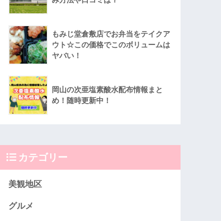
もみじ堂倉敷店でお弁当をテイクア
ウト☆この価格でこのボリュームは
ヤバい！
岡山の次亜塩素酸水配布情報まと
め！随時更新中！
カテゴリー
美観地区
グルメ