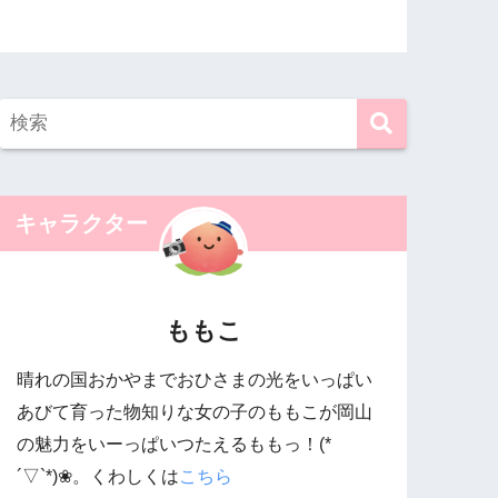
キャラクター
ももこ
晴れの国おかやまでおひさまの光をいっぱい
あびて育った物知りな女の子のももこが岡山
の魅力をいーっぱいつたえるももっ！(*
´▽`*)❀。くわしくは
こちら