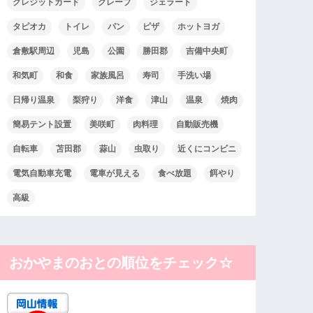
クレジットカード
クレープ
ジェラート
タピオカ
トイレ
パン
ピザ
ホットヨガ
倉敷駅周辺
児島
公園
勝田郡
吉備中央町
和気町
和食
家族風呂
寿司
手洗い場
日帰り温泉
梨狩り
洋食
津山
温泉
焼肉
簡易テント設置
美咲町
肉料理
自動販売機
自転車
苫田郡
蒜山
虫取り
近くにコンビニ
電気自動車充電
電車が見える
食べ放題
餌やり
高級
おかやまのおとの順位をチェック☆