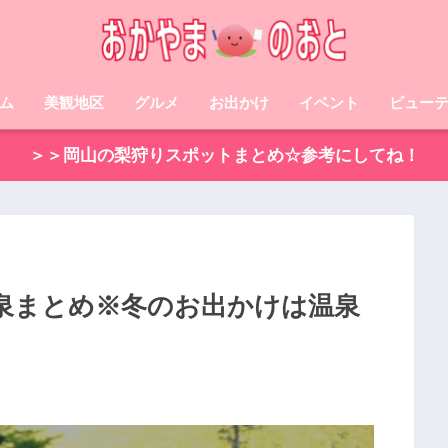
ム
美観地区
グルメ
お出かけ
イベント
ビュー
＞＞岡山の梨狩りスポットまとめ☆参考にしてね！
泉まとめ※冬のお出かけは温泉