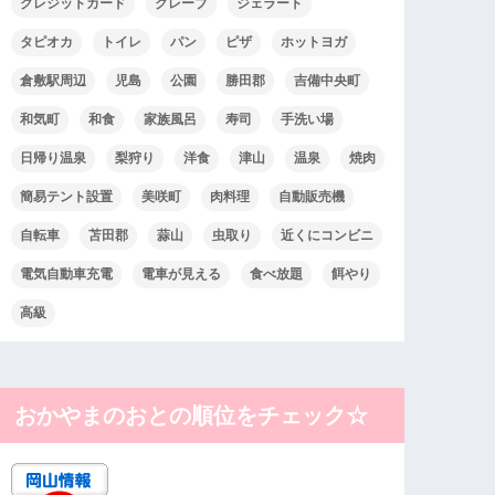
クレジットカード
クレープ
ジェラート
タピオカ
トイレ
パン
ピザ
ホットヨガ
倉敷駅周辺
児島
公園
勝田郡
吉備中央町
和気町
和食
家族風呂
寿司
手洗い場
日帰り温泉
梨狩り
洋食
津山
温泉
焼肉
簡易テント設置
美咲町
肉料理
自動販売機
自転車
苫田郡
蒜山
虫取り
近くにコンビニ
電気自動車充電
電車が見える
食べ放題
餌やり
高級
おかやまのおとの順位をチェック☆