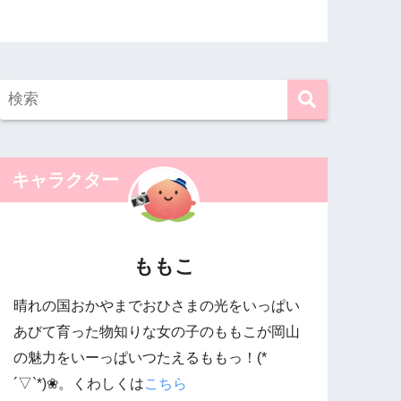
キャラクター
ももこ
晴れの国おかやまでおひさまの光をいっぱい
あびて育った物知りな女の子のももこが岡山
の魅力をいーっぱいつたえるももっ！(*
´▽`*)❀。くわしくは
こちら