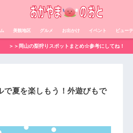
ム
美観地区
グルメ
お出かけ
イベント
ビュー
＞＞岡山の梨狩りスポットまとめ☆参考にしてね！
ルで夏を楽しもう！外遊びもで