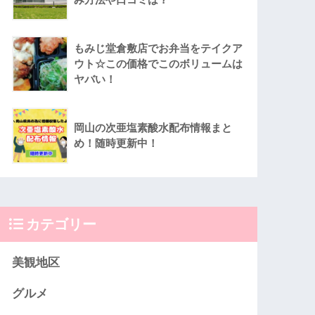
もみじ堂倉敷店でお弁当をテイクア
ウト☆この価格でこのボリュームは
ヤバい！
岡山の次亜塩素酸水配布情報まと
め！随時更新中！
カテゴリー
美観地区
グルメ