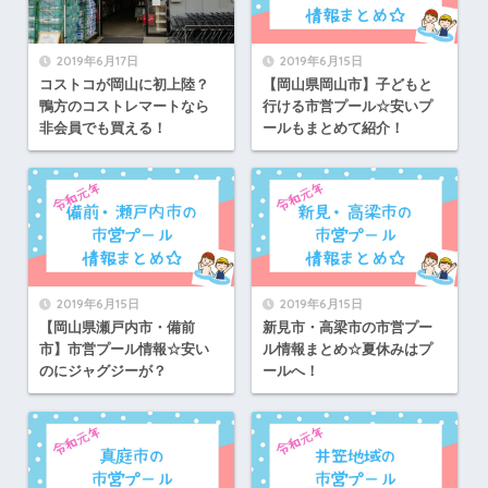
2019年6月17日
2019年6月15日
コストコが岡山に初上陸？
【岡山県岡山市】子どもと
鴨方のコストレマートなら
行ける市営プール☆安いプ
非会員でも買える！
ールもまとめて紹介！
2019年6月15日
2019年6月15日
【岡山県瀬戸内市・備前
新見市・高梁市の市営プー
市】市営プール情報☆安い
ル情報まとめ☆夏休みはプ
のにジャグジーが？
ールへ！