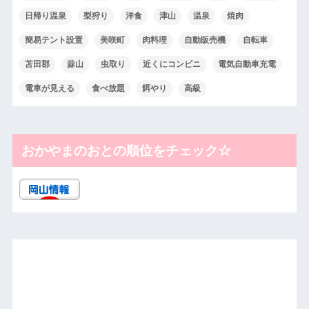
日帰り温泉
梨狩り
洋食
津山
温泉
焼肉
簡易テント設置
美咲町
肉料理
自動販売機
自転車
苫田郡
蒜山
虫取り
近くにコンビニ
電気自動車充電
電車が見える
食べ放題
餌やり
高級
おかやまのおとの順位をチェック☆