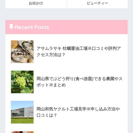
お出かけ
ビューティー
Recent Posts
アサムラサキ 牡蠣醤油工場※口コミや評判ア
クセス方法は？
岡山県でぶどう狩り(食べ放題)できる農園やス
ポット※まとめ
岡山和気ヤクルト工場見学※申し込み方法や
口コミは？