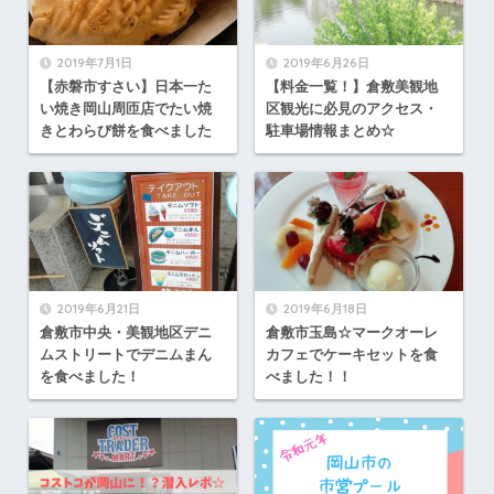
2019年7月1日
2019年6月26日
【赤磐市すさい】日本一た
【料金一覧！】倉敷美観地
い焼き岡山周匝店でたい焼
区観光に必見のアクセス・
きとわらび餅を食べました
駐車場情報まとめ☆
2019年6月21日
2019年6月18日
倉敷市中央・美観地区デニ
倉敷市玉島☆マークオーレ
ムストリートでデニムまん
カフェでケーキセットを食
を食べました！
べました！！