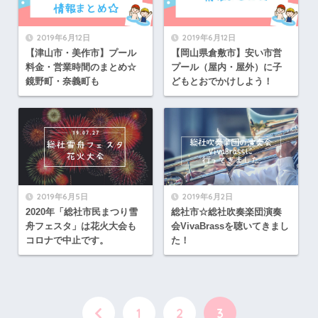
2019年6月12日
2019年6月12日
【津山市・美作市】プール
【岡山県倉敷市】安い市営
料金・営業時間のまとめ☆
プール（屋内・屋外）に子
鏡野町・奈義町も
どもとおでかけしよう！
2019年6月5日
2019年6月2日
2020年「総社市民まつり雪
総社市☆総社吹奏楽団演奏
舟フェスタ」は花火大会も
会VivaBrassを聴いてきまし
コロナで中止です。
た！
1
2
3