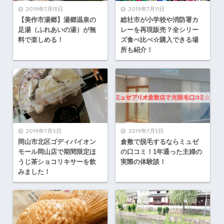
2019年7月13日
2019年7月11日
【美作市湯郷】湯郷温泉の
総社市が小学校や消防署カ
足湯（ふれあいの湯）が無
レーを再現販売？全シリー
料で楽しめる！
ズ食べ比べ☆購入できる場
所も紹介！
2019年7月5日
2019年7月3日
岡山市北区ゴディバイオン
倉敷で脱毛するならミュゼ
モール岡山店で期間限定ほ
の口コミ！1年通った主婦の
うじ茶ショコリキサーを飲
実際の体験談！
みました！