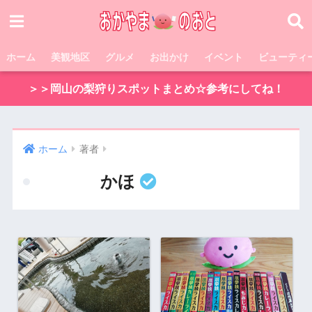
ホーム
美観地区
グルメ
お出かけ
イベント
ビューティ
＞＞岡山の梨狩りスポットまとめ☆参考にしてね！
ホーム
著者
かほ